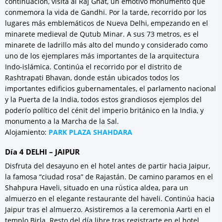
continuación, visita al Raj Ghat, un emotivo monumento que
conmemora la vida de Gandhi. Por la tarde, recorrido por los
lugares más emblemáticos de Nueva Delhi, empezando en el
minarete medieval de Qutub Minar. A sus 73 metros, es el
minarete de ladrillo más alto del mundo y considerado como
uno de los ejemplares más importantes de la arquitectura
Indo-islámica. Continúa el recorrido por el distrito de
Rashtrapati Bhavan, donde están ubicados todos los
importantes edificios gubernamentales, el parlamento nacional
y la Puerta de la India, todos estos grandiosos ejemplos del
poderío político del cénit del imperio británico en la India, y
monumento a la Marcha de la Sal.
Alojamiento:
PARK PLAZA SHAHDARA
Día 4 DELHI – JAIPUR
Disfruta del desayuno en el hotel antes de partir hacia Jaipur,
la famosa “ciudad rosa” de Rajastán. De camino paramos en el
Shahpura Haveli, situado en una rústica aldea, para un
almuerzo en el elegante restaurante del haveli. Continúa hacia
Jaipur tras el almuerzo. Asistiremos a la ceremonia Aarti en el
templo Birla. Resto del día libre tras registrarte en el hotel.