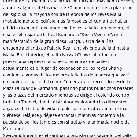
Durbar de Katmandú es la atracción turística más llena de vida,
aunque algunos de los más de 50 monumentos de la plaza son
del siglo XII, la mayoría son de la época de los reyes Malla.
Probablemente el edificio más famoso es el Kumari Bahal, un
edificio ricamente decorado con bellos tallados en madera, el
cual es el hogar de la Real Kumari, la “Diosa Viviente”, una
manifestación de la gran diosa Durga. Cerca de allí se
encuentra el antiguo Palacio Real, una vivienda de la dinastía
Malla. En el interior, el patio Nassal Chowk, al principio
presentaba representaciones dramáticas de bailes,
actualmente es el lugar de coronación de los reyes Shah y
contiene algunas de los mejores tallados de madera que verá
en cualquier parte del reino. Comenzará el recorrido desde la
Plaza Durbar de Katmandú pasando por los bulliciosos bazares
y las plazas del mercado mientras se dirige al colorido centro
turístico Thamel, donde disfrutará explorando los diferentes
ángulos del estilo de vida nepalí, sus mercados y mucho más.
Siéntese, relájese y déjese encantar mientras contempla la
puesta de sol, los templos con siluetas y la animada noche de
Katmandú.
Swayambhunath es el santuario budista más sagrado del valle