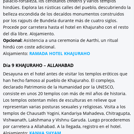
palacio-fortaleza, los cenotafios
chhatris
y varios templos
hindúes. Explora las rústicas calles del pueblo, descubriendo la
belleza escondida de los decaídos monumentos construidos
por los rajputs de Bundela durante más de cuatro siglos.
Procede por carretera hasta el hotel en Khajuraho con el resto
del día libre. Alojamiento.
Opcional:
Asistencia a una ceremonia de Aarthi, un ritual
hindú con coste adicional.
Alojamiento:
RAMADA HOTEL KHAJURAHO
Día 9 KHAJURAHO – ALLAHABAD
Desayuna en el hotel antes de visitar los templos eróticos que
han hecho famoso al pueblo de Khajuraho. El complejo,
declarado Patrimonio de la Humanidad por la UNESCO,
consiste en unos 20 templos con más de mil años de historia.
Los templos ostentan miles de esculturas en relieve que
representan varias posturas sexuales y religiosas. Visita a los
templos de Chausath Yogini, Kandariya Mahadeva, Chitragupta,
Vishwanath, Lakshmana y Vishnu Garuda. Luego procederemos
por carretera a Allahabad. A la llegada, registro en el hotel.
Alojamiento:
KANHA SHYAM