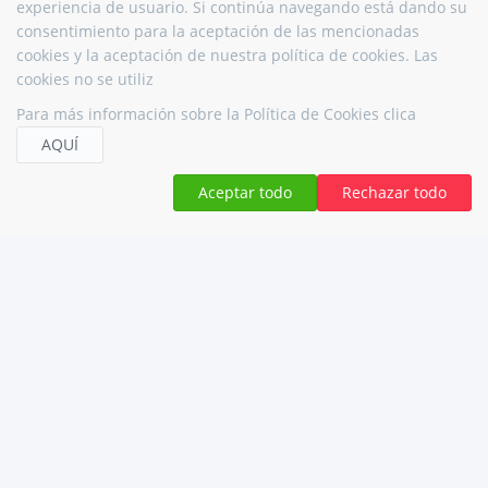
experiencia de usuario. Si continúa navegando está dando su
consentimiento para la aceptación de las mencionadas
cookies y la aceptación de nuestra política de cookies. Las
cookies no se utiliz
Para más información sobre la Política de Cookies clica
AQUÍ
Aceptar todo
Rechazar todo
VIAJES L´OLLERIA
48286804Y
C/ SAN JUAN DE RIBERA. 19, 46850, L´OLLERIA, VALENCIA
HORARIO
Lunes a viernes